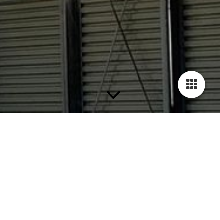
Angaben gemäß § 5 TMG:
Seitenbetreiber:
Stahlbau Münch GmbH
Gewerbestraße 21